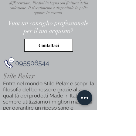
differenziate. Piedini in legno con finitura della
collezione. Il rivestimento è disponibile in pelle
oppure in tessuto.
Vuoi un consiglio professionale
per il tuo acquisto?
Contattaci
095506544
Stile Relax
Entra nel mondo Stile Relax e scopri la
filosofia del benessere grazie alla
qualità dei prodotti Made in Italy. Da
sempre utilizziamo i migliori materiali
per garantire un riposo sano e
rigenerante.
Via Zia Lisa 40
Catania(CT)