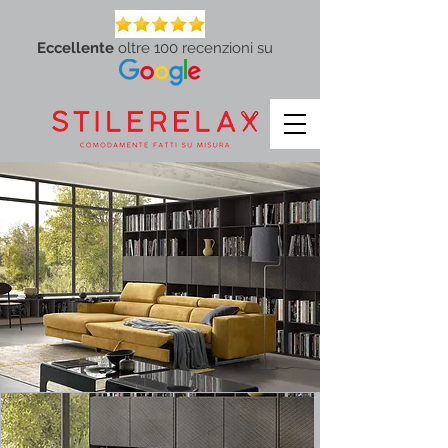
Eccellente
oltre 100 recenzioni su