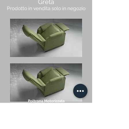
Greta
Prodotto in vendita solo in negozio
Poltrona Motorizzata
con massaggio Shiatsu
Zafira
Prodotto in vendita solo in negozio